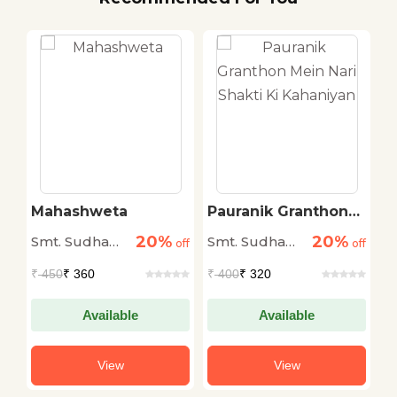
Mahashweta
Pauranik Granthon
K
Mein Nari Shakti Ki
K
20%
20%
Smt. Sudha
Smt. Sudha
S
off
off
Kahaniyan
off
Murty
Murty
M
₹
450
₹ 360
₹
400
₹ 320
₹
Available
Available
View
View