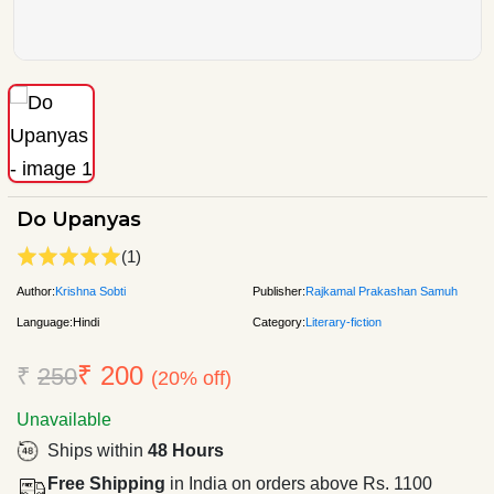
Do Upanyas
(1)
Author:
Krishna Sobti
Publisher:
Rajkamal Prakashan Samuh
Language:
Hindi
Category:
Literary-fiction
₹ 200
₹
250
(20% off)
Unavailable
Ships within
48 Hours
Free Shipping
in India on orders above Rs. 1100