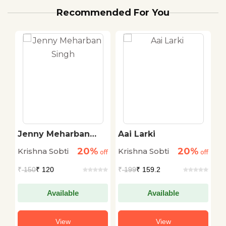
Recommended For You
Jenny Meharban
Aai Larki
T
Singh
20%
20%
Krishna Sobti
Krishna Sobti
K
off
off
off
₹
150
₹ 120
₹
199
₹ 159.2
₹
Available
Available
View
View