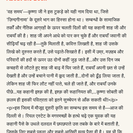
‘वह समय’—कृष्णा जी ने इस टुकड़े को यही नाम दिया था, जिसे
‘ज़िन्दगीनामा’ के दूसरे भाग का हिस्सा होना था। सम्बन्धों के सामाजिक
तर्कों और नैतिक आग्रहों के ऊपर चलती दिलों की यह कहानी शाह जी और
राबयाँ की है। शाह जी अपने आधे को पार कर चुके हैं और राबयाँ जवानी की
सीढ़ियाँ चढ़ रही है—तुकें मिलाती है, कवित्त लिखती है, शाह जी उसके
लिखे को दुरुस्त करते हैं, उसे पढ़ाते-सिखाते हैं। इसी में उम्र, मज़हब और
परिवारों की हदों से ऊपर उठ दोनों कहीं जुड़ जाते हैं...और उस दिन जब
कचहरी से लौटते हुए शाह जी बाढ़ में घिर जाते हैं, राबयाँ अपनी छत से उन्हें
देखती है और उन्हें बचाने पानी में कूद जाती है...दोनों को ढूँढ़ लिया जाता है,
लेकिन शाह जी फिर लौट नहीं पाते, चले ही जाते हैं, और राबयाँ उनके
पीछे...यह कहानी इश्क़ की है, इश्क़ की रूहानियत की,...कृष्णा सोबती की
क़लम ही इसकी पवित्रता को इतने सुच्चेपन से आँक सकती थी!</p>
<p>इस जिल्द में मौजूद दूसरी कृति का सम्बन्ध इस समय से है—आज की
दिल्ली से। रियल एस्टेट के मगरमच्छों के हत्थे चढ़े एक युवक की यह
कहानी पैसे के उथले दलदल में छपछपाते उस तबके के बारे में बताती है,
जिसके लिए सबसे पहला और सबसे आख़िरी मूल्य पैसा ही है। यह भी कि