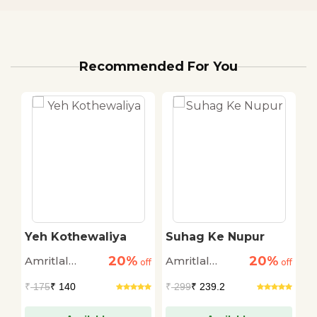
Recommended For You
a
Yeh Kothewaliya
Suhag Ke Nupur
D
C
20%
20%
Amritlal
Amritlal
S
off
off
off
Nagar
Nagar
B
₹
175
₹ 140
₹
299
₹ 239.2
₹