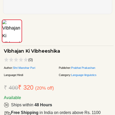
Vibhajan Ki Vibheeshika
(0)
Author:
Shri Manohar Puri
Publisher:
Prabhat Prakashan
Language:
Hindi
Category:
Language-linguistics
₹ 320
₹
400
(20% off)
Available
Ships within
48 Hours
Free Shipping
in India on orders above Rs. 1100