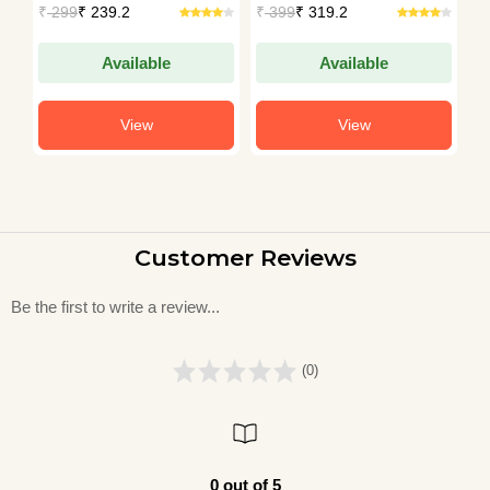
₹
299
₹ 239.2
₹
399
₹ 319.2
₹
Available
Available
View
View
Customer Reviews
Be the first to write a review...
(0)
0 out of 5