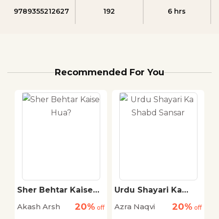
9789355212627
192
6 hrs
Recommended For You
a
Sher Behtar Kaise
Urdu Shayari Ka
U
Hua?
Shabd Sansar
G
20%
20%
Akash Arsh
Azra Naqvi
A
off
off
off