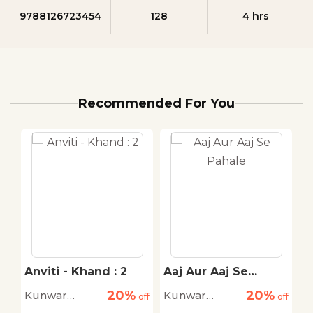
9788126723454
128
4 hrs
Recommended For You
Anviti - Khand : 2
Aaj Aur Aaj Se
S
Pahale
20%
20%
Kunwar
Kunwar
K
off
off
off
Narain
Narain
N