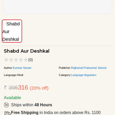
Shabd Aur Deshkal
(0)
Author:
Kunwar Narain
Publisher:
Rajkamal Prakashan Samuh
Language:
Hindi
Category:
Language-linguistics
316
₹
395
(20% off)
Available
Ships within
48 Hours
Free Shipping
in India on orders above Rs. 1100