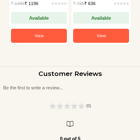
₹
1495
₹ 1196
₹
795
₹ 636
₹
Available
Available
View
View
Customer Reviews
Be the first to write a review...
(0)
0 out of 5