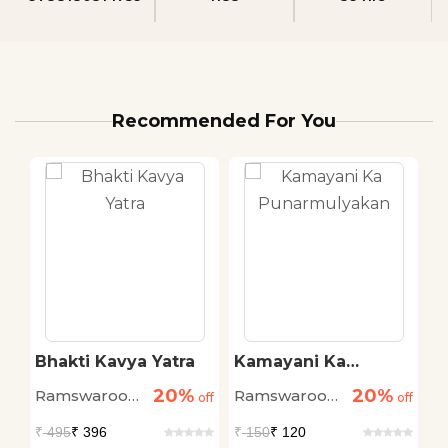
Recommended For You
Bhakti Kavya Yatra
Kamayani Ka
H
Punarmulyakan
20%
20%
Ramswaroop
Ramswaroop
R
off
off
off
Chaturvedi
Chaturvedi
C
₹
495
₹ 396
₹
150
₹ 120
₹