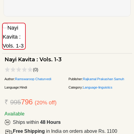
Nayi Kavita : Vols. 1-3
(0)
Author:
Ramswaroop Chaturvedi
Publisher:
Rajkamal Prakashan Samuh
Language:
Hindi
Category:
Language-linguistics
796
₹
995
(20% off)
Available
Ships within
48 Hours
Free Shipping
in India on orders above Rs. 1100