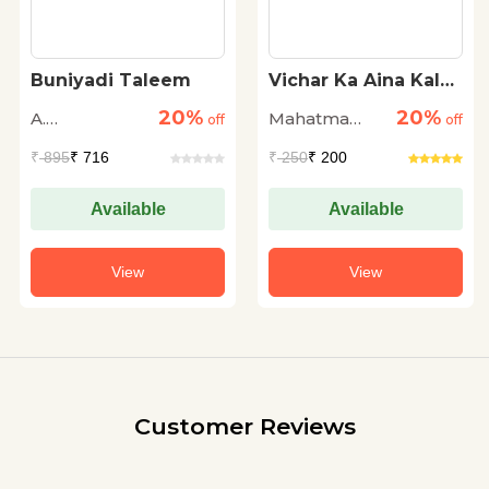
Buniyadi Taleem
Vichar Ka Aina Kala
Sahitya Sanskriti :
20%
20%
A.
Mahatma
off
Mahatma Gandhi
off
Arvindakshan
Gandhi
₹
895
₹ 716
₹
250
₹ 200
Available
Available
View
View
Customer Reviews