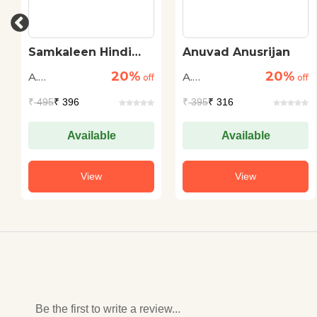
Samkaleen Hindi
Anuvad Anusrijan
Kavita
20%
20%
A.
A.
off
off
Arvindakshan
Arvindakshan
₹
495
₹ 396
₹
395
₹ 316
Available
Available
View
View
Be the first to write a review...