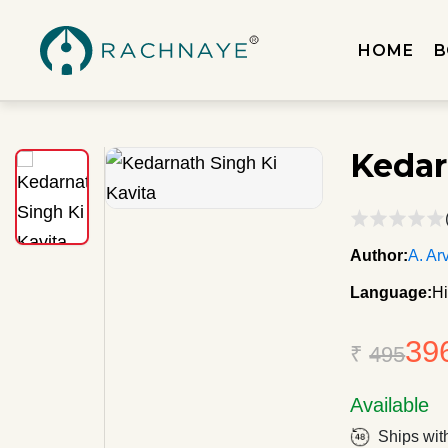
HOME
B
Kedar
Author:
A. Ar
Language:
Hi
39
₹
495
Available
Ships wit