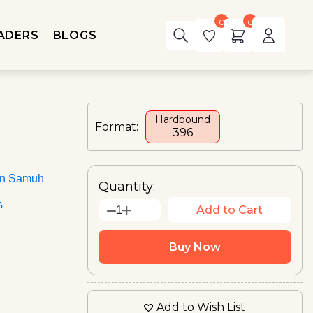
0
0
ADERS
BLOGS
Hardbound
Format:
₹396
an Samuh
Quantity:
s
Add to Cart
1
Buy Now
Add to Wish List