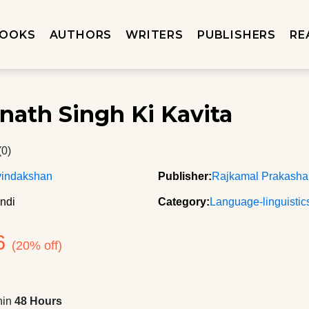
OOKS
AUTHORS
WRITERS
PUBLISHERS
RE
nath Singh Ki Kavita
(0)
vindakshan
Publisher:
Rajkamal Prakash
ndi
Category:
Language-linguistic
6
(20% off)
hin
48 Hours