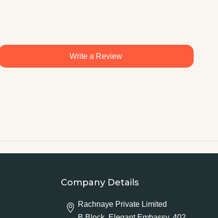
Write a Review
Company Details
Rachnaye Private Limited
B Block, Elegant Embassy, 402,