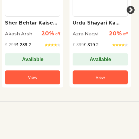
Sher Behtar Kaise
Urdu Shayari Ka
Hua?
Shabd Sansar
20%
20%
Akash Arsh
Azra Naqvi
off
off
₹
299
₹ 239.2
₹
399
₹ 319.2
Available
Available
View
View