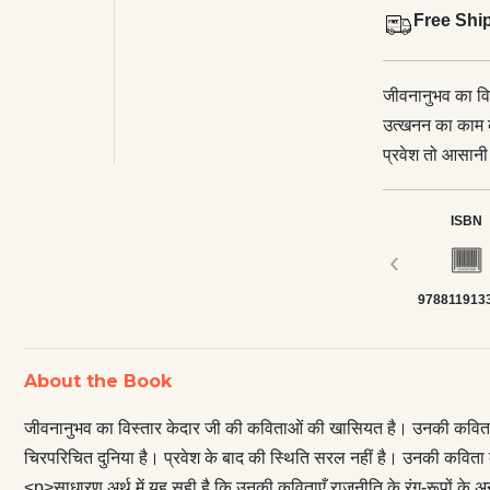
Free Shi
जीवनानुभव का वि
उत्खनन का काम क
प्रवेश तो आसानी 
स्थिति सरल नहीं 
प्रतिध्वनियों क
ISBN
</p> <p>साधारण अ
‹
नहीं लिखी गई है
978811913
की जटिलताएँ, हम
हैं जिनमें प्रकट
भी हैं। इस अर्थ 
About the Book
कविताओं का संस्
कविताएँ अपसंस्क
जीवनानुभव का विस्तार केदार जी की कविताओं की खासियत है। उनकी कविता हम
अवतरण अपने-आप म
चिरपरिचित दुनिया है। प्रवेश के बाद की स्थिति सरल नहीं है। उनकी कविता क
प्रतिरोध की मुखरत
<p>साधारण अर्थ में यह सही है कि उनकी कविताएँ राजनीति के रंग-रूपों के