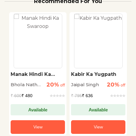
Recommended For You
n
Manak Hindi Ka
Kabir Ka Yugpath
V
Swaroop
S
20%
20%
Bhola Nath
Jaipal Singh
M
off
off
off
M
Tiwari
G
₹
600
₹ 480
₹
795
₹ 636
₹
Available
Available
View
View