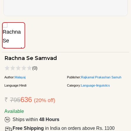
Rachna Se Samvad
(0)
Author:
Malayaj
Publisher:
Rajkamal Prakashan Samuh
Language:
Hindi
Category:
Language-linguistics
636
₹
795
(20% off)
Available
Ships within
48 Hours
Free Shipping
in India on orders above Rs. 1100