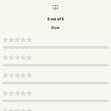
0 out of 5
Book