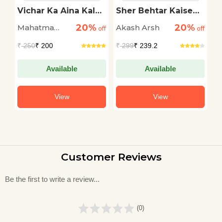
a
Vichar Ka Aina Kala
Sher Behtar Kaise
U
Sahitya Sanskriti :
Hua?
S
20%
20%
Mahatma
Akash Arsh
A
off
Mahatma Gandhi
off
off
Gandhi
₹
250
₹ 200
₹
299
₹ 239.2
₹
Available
Available
View
View
Customer Reviews
Be the first to write a review...
(0)