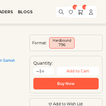
0
0
ADERS
BLOGS
Hardbound
Format:
₹796
an Samuh
Quantity:
Add to Cart
1
Buy Now
Add to Wish List