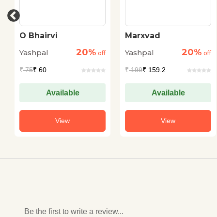
O Bhairvi
Marxvad
20%
20%
Yashpal
Yashpal
off
off
₹
75
₹ 60
₹
199
₹ 159.2
Available
Available
View
View
Be the first to write a review...