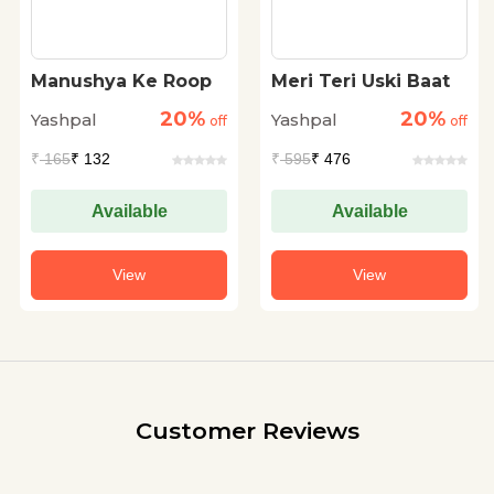
Manushya Ke Roop
Meri Teri Uski Baat
20%
20%
Yashpal
Yashpal
off
off
₹
165
₹ 132
₹
595
₹ 476
Available
Available
View
View
Customer Reviews