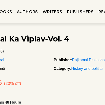
OOKS
AUTHORS
WRITERS
PUBLISHERS
RE
al Ka Viplav-Vol. 4
(0)
pal
Publisher:
Rajkamal Prakash
ndi
Category:
History-and-politics
6
(20% off)
hin
48 Hours