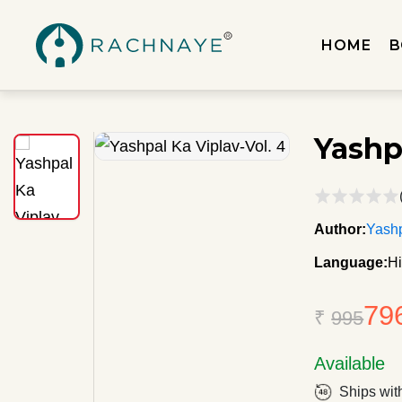
HOME
B
Yashp
Author:
Yash
Language:
Hi
79
₹
995
Available
Ships wit