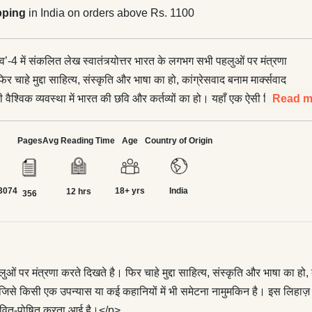
pping
in India on orders above Rs. 1100
’-4 में संकलित लेख स्वातंत्र्योत्तर भारत के लगभग सभी पहलुओं पर मंत्रणा
र चाहे मुद्दा साहित्य, संस्कृति और भाषा का हो, कांग्रेसवाद बनाम मार्क्सवाद
 वैश्विक व्यवस्था में भारत की छवि और कर्तव्यों का हो। यहाँ एक ऐसी विस्तृत
Read m
ीर उभरती है जिसे किसी एक उपन्यास या कई कहानियों में भी समेटना
लिहाज़ से 'विप्लव' का चौथा भाग भारत के बौद्धिक इतिहास की प्रस्तावना
Pages
Avg Reading Time
Age
Country of Origin
ी पृष्ठभूमि जो आजादी से लेकर अबतक हमारे सामाजिक जीवन को प्रभावित-
ै।</p> <p>इन लेखों में यशपाल एक दुस्साहसी संपादक के रूप में निखरते हैं
3074
18+ yrs
India
ें तटस्थ पत्रकारिता, तथ्यपरक विवेचना और साहित्यिक स्वायत्तता की एक
12 hrs
356
स्तुत करता है। शैली और भाषा का एक ऐसा नमूना जो आज के दौर में बेहद
ह कहना उचित होगा कि यशपाल का साहित्य और उनकी पत्रकारिता, दोनों
्ष की बौद्धिक उपज हैं। और एक दूसरे के पूरक भी हैं। इसलिए यह किताब हिंदी
य इतिहास में रुचि रखने वालों के लिए अनिवार्य है।
ं पर मंत्रणा करते दिखते है। फिर चाहे मुद्दा साहित्य, संस्कृति और भाषा का हो, क
 जिसे किसी एक उपन्यास या कई कहानियों में भी समेटना नामुमकिन है। इस लिहाज़ 
भावित-पोषित करता आई है।</p>