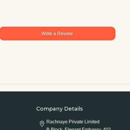
Write a Review
Company Details
Rachnaye Private Limited
B Block, Elegant Embassy, 402,