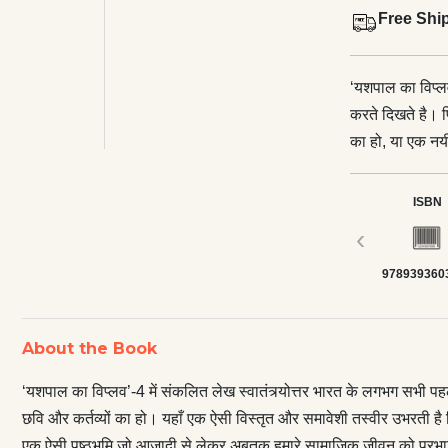
Free Shi
‘यशपाल का विप्लव
करते दिखते है। फि
का हो, या एक नयी
और समावेशी तस्व
नामुमकिन है। इस 
ISBN
उकेरता है—एक ऐस
‹
पोषित करता आई ह
978939360
जो अपनी लेखनी म
अनूठी मिसाल प्र
प्रासंगिक है। य
About the Book
क्रांतिकारी संघर
साहित्य और भारती
‘यशपाल का विप्लव’-4 में संकलित लेख स्वातंत्र्योत्तर भारत के लगभग सभी पहलुओ
छवि और कर्तव्यों का हो। यहाँ एक ऐसी विस्तृत और समावेशी तस्वीर उभरती है
एक ऐसी पृष्ठभूमि जो आजादी से लेकर अबतक हमारे सामाजिक जीवन को प्र