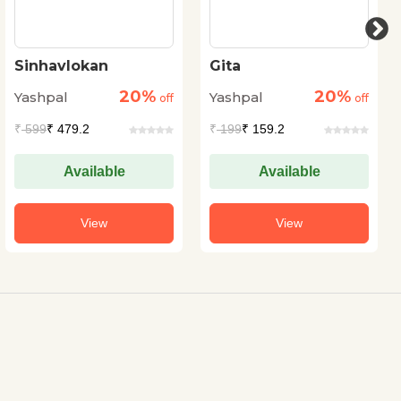
Sinhavlokan
Gita
20%
20%
Yashpal
Yashpal
off
off
₹
599
₹ 479.2
₹
199
₹ 159.2
Available
Available
View
View