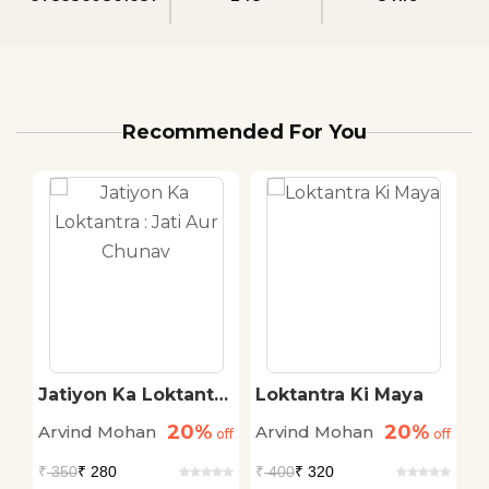
Recommended For You
ra
Jatiyon Ka Loktantra
Loktantra Ki Maya
B
: Jati Aur Chunav
P
20%
20%
Arvind Mohan
Arvind Mohan
A
off
off
off
₹
350
₹ 280
₹
400
₹ 320
₹