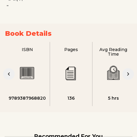
"
Book Details
ISBN
Pages
Avg Reading
Time
9789387968820
136
5 hrs
Recommended For You