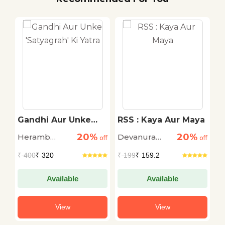
Gandhi Aur Unke
RSS : Kaya Aur Maya
L
'Satyagrah' Ki Yatra
C
20%
20%
Heramb
Devanura
S
n
off
off
off
Chaturvedi
Mahadeva
L
₹
400
₹ 320
₹
199
₹ 159.2
₹
Da
Available
Available
View
View