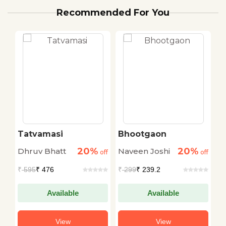
Recommended For You
Tatvamasi
Bhootgaon
G
20%
20%
Dhruv Bhatt
Naveen Joshi
R
off
off
off
₹
595
₹ 476
₹
299
₹ 239.2
₹
Available
Available
View
View