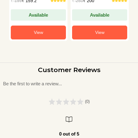
₹
199
₹ 159.2
₹
250
₹ 200
₹
Available
Available
View
View
Customer Reviews
Be the first to write a review...
(0)
0 out of 5