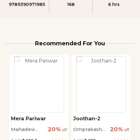
9789390971985
168
6 hrs
Recommended For You
Mera Pariwar
Joothan-2
K
O
20%
20%
Mahadevi
Omprakash
D
off
off
off
Verma
Valmiki