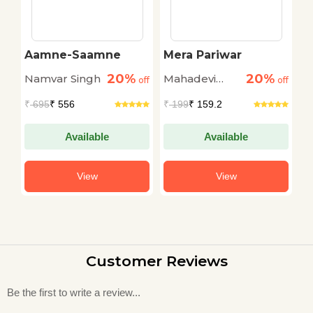
Aamne-Saamne
Mera Pariwar
B
20%
20%
Namvar Singh
Mahadevi
G
off
off
off
Verma
₹
695
₹ 556
₹
199
₹ 159.2
₹
Available
Available
View
View
Customer Reviews
Be the first to write a review...