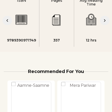
ISBN
Pages
Avg Reading
Time
9789390971749
357
12 hrs
Recommended For You