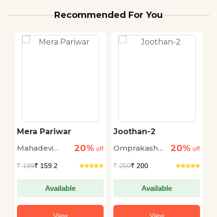
Recommended For You
Mera Pariwar
Joothan-2
K
O
20%
20%
Mahadevi
Omprakash
D
off
off
off
Verma
Valmiki
₹
199
₹ 159.2
₹
250
₹ 200
₹
Available
Available
View
View