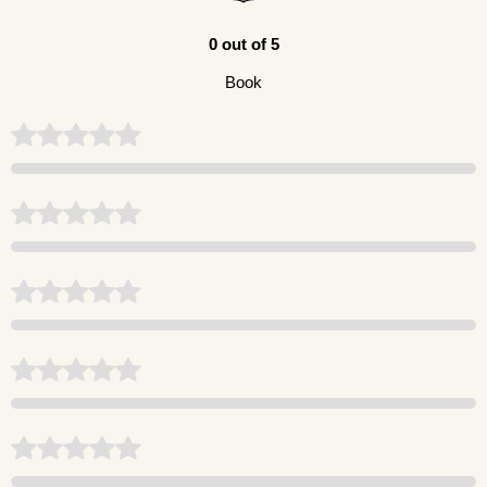
0 out of 5
Book