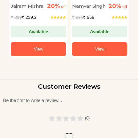
Shaktipunj Hanuman
20%
20%
Jairam Mishra
Namvar Singh
G
off
off
off
₹
299
₹ 239.2
₹
695
₹ 556
₹
Available
Available
View
View
Customer Reviews
Be the first to write a review...
(0)