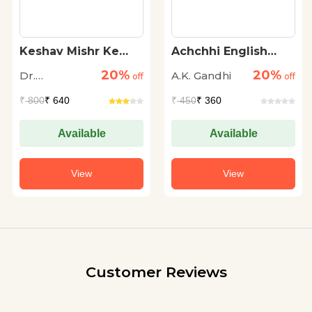
Keshav Mishr Ke
Achchhi English
Granthon Me
Kaise Bolen
20%
20%
Dr.
A.K. Gandhi
Orchha Ka Itihas
off
off
Ramswaroop
₹
800
₹ 640
₹
450
₹ 360
Dengula
Available
Available
View
View
Customer Reviews