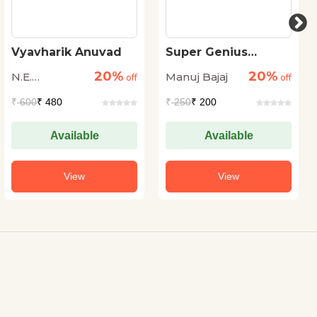
Vyavharik Anuvad
Super Genius
Computer Learner-3
20%
20%
N.E.
Manuj Bajaj
off
off
Vishwanath
₹
600
₹ 480
₹
250
₹ 200
Iyer
Available
Available
View
View