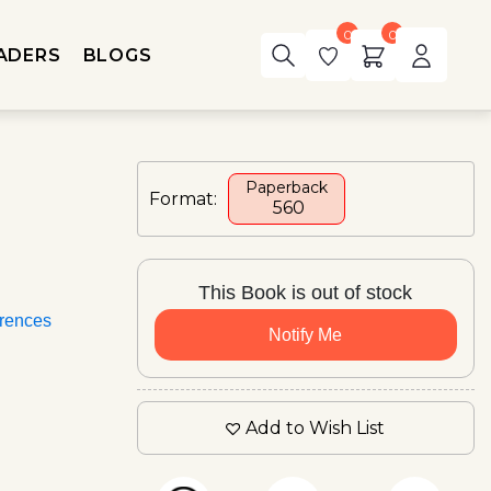
0
0
ADERS
BLOGS
Paperback
Format:
₹ 560
This Book is out of stock
rences
Notify Me
Add to Wish List