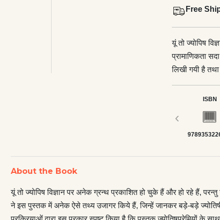
Free Shi
यूं तो ज्योपिष विज
प्रामाणिकता सदा 
लिखी गयी है तथा 
उजागर किये हैं, जि
सहायता से उन्हो
ISBN
विधियों, सूत्रों ए
‹
साथ-साथ बड़े-बड़े 
978935322
परवर्ती ज्योतिष शा
स्पष्टीकरण किया 
बड़ी विशेषता यह ह
About the Book
भी दी गयी है, जो 
तात्कालिक सन्दर्भ
यूं तो ज्योपिष विज्ञान पर अनेक ग्रन्थ प्रकाशित हो चुके हैं और हो रहे हैं, 
है।
ने इस पुस्तक में अनेक ऐसे तथ्य उजागर किये हैं, जिन्हें जानकर बड़े-बड़े ज्यो
प्रक्रियाओं द्वारा इस प्रकार स्पष्ट किया है कि पुस्तक ज्योतिषप्रेमियों के सा