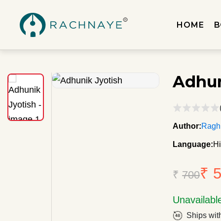
HOME
B
Adhun
Author:
Ragh
Language:
Hi
₹ 
₹
700
Unavailabl
Ships wit