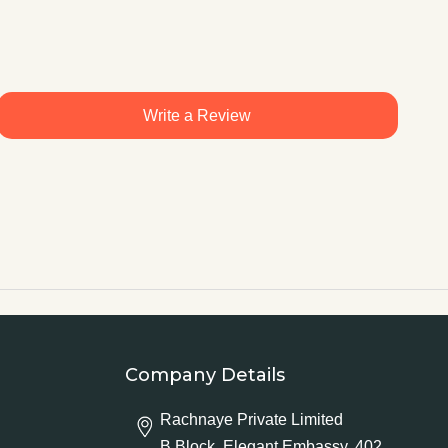
Write a Review
Company Details
Rachnaye Private Limited
B Block, Elegant Embassy, 402,