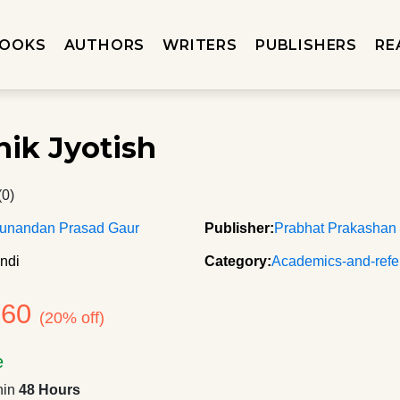
OOKS
AUTHORS
WRITERS
PUBLISHERS
RE
ik Jyotish
(0)
unandan Prasad Gaur
Publisher:
Prabhat Prakashan
ndi
Category:
Academics-and-refe
560
(20% off)
e
hin
48 Hours