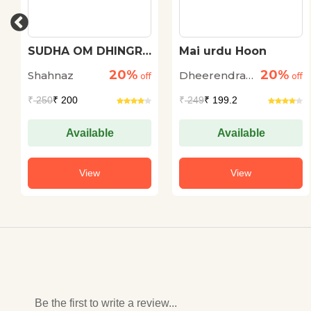
SUDHA OM DHINGRA
Mai urdu Hoon
KI KAHANIYON ME
20%
20%
Shahnaz
Dheerendra
PRVASI JEEVAN
off
off
Singh Fayyaz
₹
250
₹ 200
₹
249
₹ 199.2
Available
Available
View
View
Be the first to write a review...