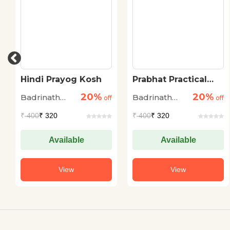
Hindi Prayog Kosh
Prabhat Practical
Hindi -English
20%
20%
Badrinath
Badrinath
off
Dictionary
off
Kapoor
Kapoor
₹
400
₹ 320
₹
400
₹ 320
Available
Available
View
View