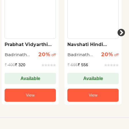
Prabhat Vidyarthi
Navshati Hindi
Hindi-English
Vyakaran
20%
20%
Badrinath
Badrinath
Dictionary
off
off
Kapoor
Kapoor
₹
400
₹ 320
₹
695
₹ 556
Available
Available
View
View