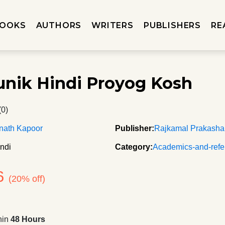
OOKS
AUTHORS
WRITERS
PUBLISHERS
RE
nik Hindi Proyog Kosh
(0)
nath Kapoor
Publisher:
Rajkamal Prakash
ndi
Category:
Academics-and-refe
6
(20% off)
hin
48 Hours