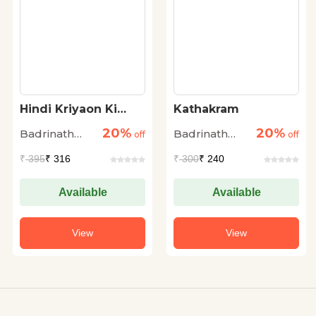
Hindi Kriyaon Ki
Kathakram
Roop-Rachana
20%
20%
Badrinath
Badrinath
off
off
Kapoor
Kapoor
₹
395
₹ 316
₹
300
₹ 240
Available
Available
View
View