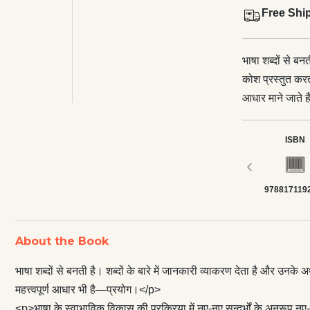
Free Shi
भाषा शब्दों से बन
कोश प्रस्तुत कर
आधार माने जाते ह
<p>भाषा के स्वाभ
रहते हैं। प्रयोगों
ISBN
निहित है कि बहुध
‹
फलस्वरूप ही नए-
978817119
वाणी को उनसे ऊर्
से वे सिद्ध नहीं 
अनिवार्यता ऐसी ह
About the Book
पूर्ति की दिशा म
द्वारा प्रस्तुत 
भाषा शब्दों से बनती है। शब्दों के बारे में जानकारी व्याकरण देता है और उ
ऐसे तमाम प्रयोगों
महत्त्वपूर्ण आधार भी है—प्रयोग।</p>
हैं। आधुनिक प्रय
<p>भाषा के स्वाभाविक विकास की प्रक्रिया में नए-नए सन्दर्भों के अनुरूप नए-न