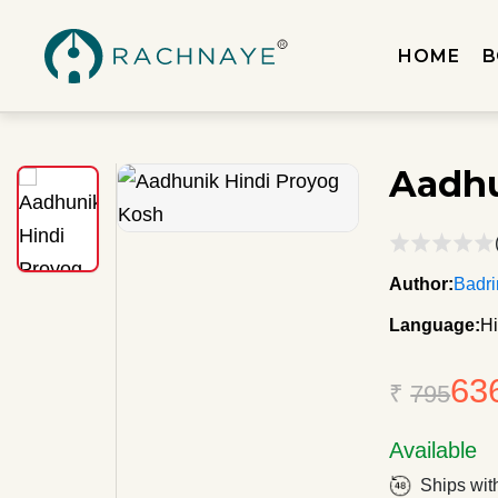
HOME
B
Aadhu
Author:
Badri
Language:
Hi
63
₹
795
Available
Ships wit