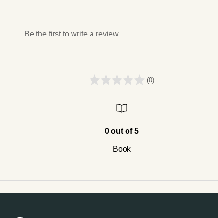
Be the first to write a review...
(0)
0 out of 5
Book