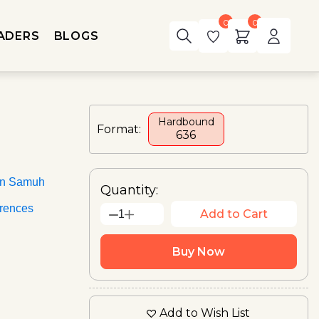
0
0
ADERS
BLOGS
Hardbound
Format:
₹636
an Samuh
Quantity:
rences
Add to Cart
1
Buy Now
Add to Wish List