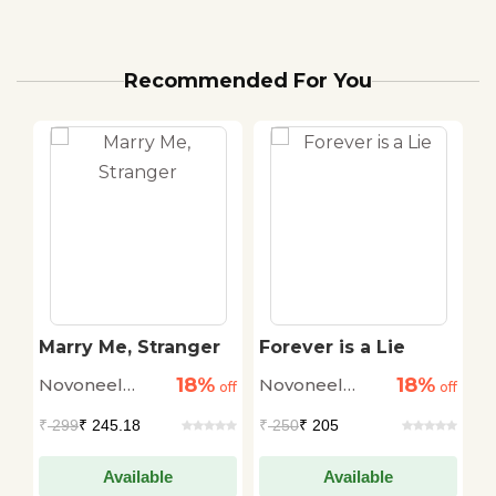
Recommended For You
Marry Me, Stranger
Forever is a Lie
R
R
18%
18%
Novoneel
Novoneel
N
off
off
off
Chakraborty
Chakraborty
C
₹
299
₹ 245.18
₹
250
₹ 205
₹
Available
Available