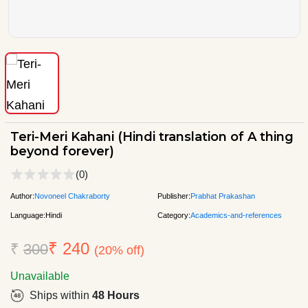
Teri-Meri Kahani (Hindi translation of A thing
beyond forever)
(0)
Author:
Novoneel Chakraborty
Publisher:
Prabhat Prakashan
Language:
Hindi
Category:
Academics-and-references
₹ 240
₹
300
(20% off)
Unavailable
Ships within
48 Hours