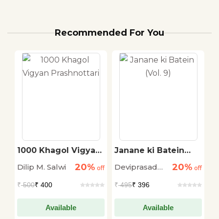
Recommended For You
1000 Khagol Vigyan
Janane ki Batein
B
Prashnottari
(Vol. 9)
K
20%
20%
Dilip M. Salwi
Deviprasad
A
off
off
off
Chattopadhyay
Pi
₹
500
₹ 400
₹
495
₹ 396
₹
Available
Available