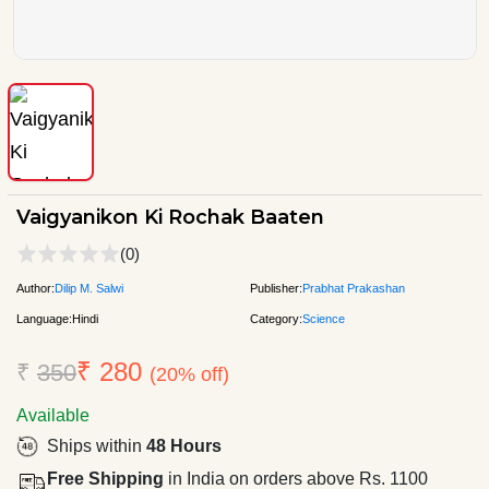
Vaigyanikon Ki Rochak Baaten
(0)
Author:
Dilip M. Salwi
Publisher:
Prabhat Prakashan
Language:
Hindi
Category:
Science
₹ 280
₹
350
(20% off)
Available
Ships within
48 Hours
Free Shipping
in India on orders above Rs. 1100