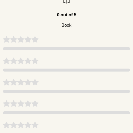
0 out of 5
Book