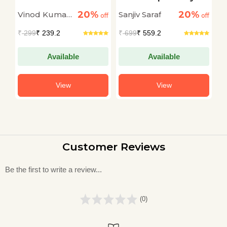
Khatkhataata Hai
Sher
20%
20%
Vinod Kumar
Sanjiv Saraf
S
off
off
off
Shukla
L
₹
299
₹ 239.2
₹
699
₹ 559.2
₹
Available
Available
View
View
Customer Reviews
Be the first to write a review...
(0)