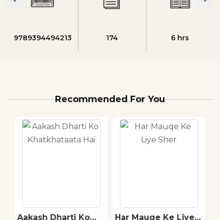
9789394494213
174
6 hrs
Recommended For You
Aakash Dharti Ko
Har Mauqe Ke Liye
S