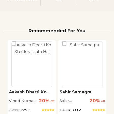
Recommended For You
Aakash Dharti Ko
Sahir Samagra
K
Khatkhataata Hai
20%
20%
Vinod Kumar
Sahir
P
off
off
off
Shukla
Ludhianvi
K
₹
299
₹ 239.2
₹
499
₹ 399.2
₹