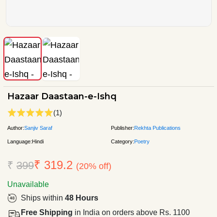
Hazaar Daastaan-e-Ishq
(1)
Author:
Sanjiv Saraf
Publisher:
Rekhta Publications
Language:
Hindi
Category:
Poetry
₹ 319.2
₹
399
(20% off)
Unavailable
Ships within
48 Hours
Free Shipping
in India on orders above Rs. 1100