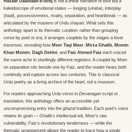
Hazaar Daastaan-e-Ishq
is not a linear narrative of love but a
kaleidoscope of emotional states — longing (
viraha
), interplay
(
haal
), possessiveness, rivalry, separation, and heartbreak — as
articulated by the masters of
Urdu shayari
. What sets this
anthology apart is its thematic curation: rather than grouping
verse by poet or era, it arranges couplets by the stages a lover
traverses, revealing how
Meer Taqi Meer
,
Mirza Ghalib
,
Momin
Khan Momin
,
Dagh Dehlvi
, and
Faiz Ahmed Faiz
each voiced
the same ache in startlingly different registers. A couplet by Meer
on separation sits beside one by Faiz, and the reader hears both
continuity and rupture across two centuries. This is classical
Urdu poetry as a living archive of the heart, not a museum.
For readers approaching Urdu verse in
Devanagari
script or
translation, this anthology offers an accessible yet
uncompromising entry into the
ghazal
tradition. Each poet's voice
retains its grain — Ghalib's intellectual wit, Meer's raw
vulnerability, Faiz's revolutionary tenderness — while the
thematic arrangement allows the reader to trace how a single