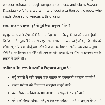
emotion refracts through temperament, era, and idiom.
Hazaar
Daastaan-e-Ishq
is a grammar of desire written by the poets who
made Urdu synonymous with longing.
हज़ार दास्तान-ए-इश्क़ पढ़ने से मुझे कैसा अनुभव मिलेगा?
यह पुस्तक आपको प्रेम की विभिन्न मनोदशाओं — विरह, मिलन की चाहत, ईर्ष्या,
बिछोह — से गुज़ारती है, हर शे'र एक अलग भावनात्मक सच्चाई को छूता है। मीर की
कोमलता, ग़ालिब की बौद्धिकता, और फ़ैज़ की क्रांतिकारी तासीर एक साथ अनुभव
होती है। यह किताब धीरे-धीरे पढ़ी जाने की मांग करती है, हर शे'र पर ठहरकर उसके
लफ़्ज़ों में डूबने की।
यह किताब किस तरह के पाठकों के लिए सबसे उपयुक्त है?
उर्दू शायरी में रुचि रखने वाले पाठक जो देवनागरी में पढ़ना चाहते हैं
ग़ज़ल परंपरा को विषयवार समझना चाहने वाले
क्लासिकल कविता के भावनात्मक गहराई को सराहने वाले
प्रेम को केवल रोमांस नहीं, बल्कि एक जटिल मानवीय अनुभव के रूप में