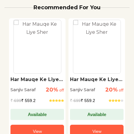
Recommended For You
i
Har Mauqe Ke Liye
Har Mauqe Ke Liye
L
Sher
Sher
I
20%
20%
Sanjiv Saraf
Sanjiv Saraf
Sa
off
off
off
₹
699
₹ 559.2
₹
699
₹ 559.2
₹
Available
Available
View
View