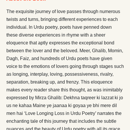
The exquisite journey of love passes through numerous
twists and turns, bringing different experiences to each
individual. In Urdu poetry, poets have penned down
these diverse experiences in rhyme with a sheer
eloquence that aptly expresses the exceptional bond
between the lover and the beloved. Meer, Ghalib, Momin,
Dagh, Faiz, and hundreds of Urdu poets have given
voice to the emotions of lovers going through stages such
as longing, interplay, loving, possessiveness, rivalry,
separation, breaking up, and frenzy. This eloquence
makes every reader share this thought, as was inimitably
expressed by Mirza Ghalib: Dekhna taqreer ki lazzat ki jo
us ne kahaa Maine ye jaanaa ki goyaa ye bhi mere dil
men hai ‘Love Longing Loss in Urdu Poetry’ narrates the
enchanting tale of this journey that includes the subtle
nuances and the beauty of Urdu poetry with all its grace.