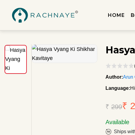
HOME
B
Hasya
Author:
Arun
Language:
Hi
₹ 
₹
299
Available
Ships wit