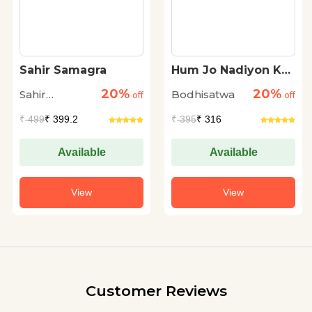
Sahir Samagra
Hum Jo Nadiyon Ka
Sangam Hein
20%
20%
Sahir
Bodhisatwa
off
off
Ludhianvi
₹
499
₹ 399.2
₹
395
₹ 316
Available
Available
View
View
Customer Reviews