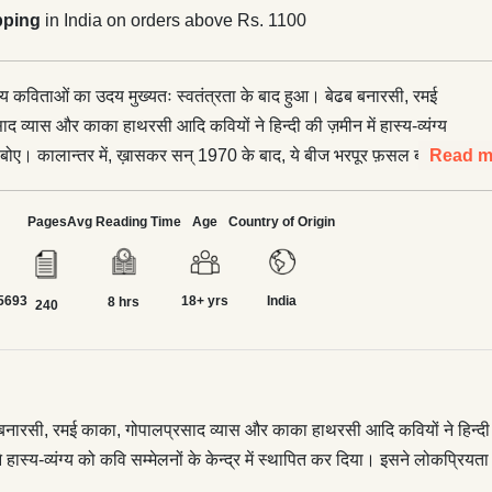
pping
in India on orders above Rs. 1100
व्यंग्य कविताओं का उदय मुख्यतः स्वतंत्रता के बाद हुआ। बेढब बनारसी, रमई
द व्यास और काका हाथरसी आदि कवियों ने हिन्दी की ज़मीन में हास्य-व्यंग्य
बोए। कालान्‍तर में, ख़ासकर सन् 1970 के बाद, ये बीज भरपूर फ़सल बने और
Read m
बढ़ते तनाव ने हास्य-व्यंग्य को कवि सम्मेलनों के केन्द्र में स्थापित कर
ियता के शिखर छुए। देश में ही नहीं, विदेश में भी। हिन्दीभाषियों में ही नहीं,
Pages
Avg Reading Time
Age
Country of Origin
ें भी।</p> <p>इस ऐतिहासिक प्रक्रिया में कुछ कविताओं की भूमिका विशेष
ें वही कविताएँ प्रस्तुत करने का प्रयास किया गया है। इस दृष्टि से कि कोई
5693
18+ yrs
India
 जो हिन्दी की सर्वाधिक सराही गई हास्य-व्यंग्य कविताओं का प्रतिनिधित्व
8 hrs
240
दृष्टि से भी कि हिन्दी की महत्त्वपूर्ण हास्य-व्यंग्य कविताओं के समुचित
ए आधार-सामग्री एक जगह उपलब्ध हो सके।</p> <p>उम्मीद है कि प्रस्तुत
 बाद की हास्य-व्यंग्य प्रधान कविताओं और उनमें व्यक्त देश-काल की
रूपताओं को रेखांकित करने की भूमिका अदा करेगा; और कविता-संवेदना की इस
ेढब बनारसी, रमई काका, गोपालप्रसाद व्यास और काका हाथरसी आदि कवियों ने हिन्दी 
 को सामने लाने में भी सफल होगा।
व्यंग्य को कवि सम्मेलनों के केन्द्र में स्थापित कर दिया। इसने लोकप्रियता के शिख