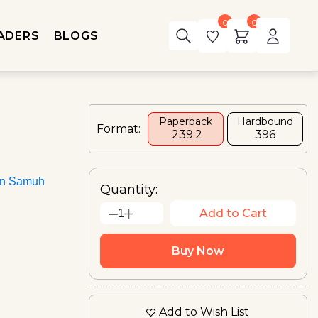
0
0
ADERS
BLOGS
Paperback
Hardbound
Format:
₹ 239.2
₹396
an Samuh
Quantity:
Add to Cart
1
Buy Now
Add to Wish List