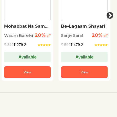
Mohabbat Na Samaj
Be-Lagaam Shayari
Hoti Hai
20%
20%
Wasim Barelvi
Sanjiv Saraf
off
off
₹
349
₹ 279.2
₹
599
₹ 479.2
Available
Available
View
View