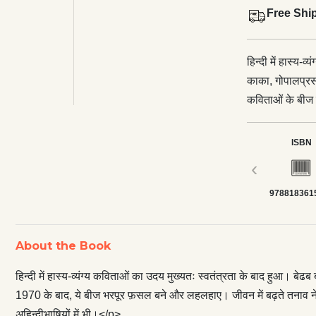
Free Shi
हिन्दी में हास्य-
काका, गोपालप्रसा
कविताओं के बीज 
लहलहाए। जीवन में 
दिया। इसने लोकप्र
ISBN
अहिन्दीभाषियों म
‹
रही। इस पुस्तक म
978818361
एक संकलन ऐसा हो,
सचमुच कर सके। इस 
मूल्यांकन के लि
About the Book
प्रयास आज़ादी के
विडम्बनाओं-विद्
हिन्दी में हास्य-व्यंग्य कविताओं का उदय मुख्यतः स्वतंत्रता के बाद हुआ। ब
धारा की क्षमताओं
1970 के बाद, ये बीज भरपूर फ़सल बने और लहलहाए। जीवन में बढ़ते तनाव ने हास्य-
अहिन्दीभाषियों में भी।</p>