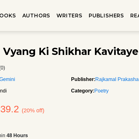
OOKS
AUTHORS
WRITERS
PUBLISHERS
RE
 Vyang Ki Shikhar Kavitaye
(0)
 Gemini
Publisher:
Rajkamal Prakash
ndi
Category:
Poetry
239.2
(20% off)
hin
48 Hours