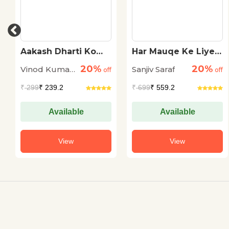
Aakash Dharti Ko
Har Mauqe Ke Liye
Khatkhataata Hai
Sher
20%
20%
Vinod Kumar
Sanjiv Saraf
off
off
Shukla
₹
299
₹ 239.2
₹
699
₹ 559.2
Available
Available
View
View