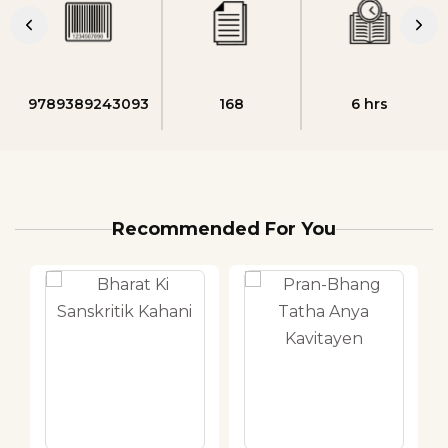
9789389243093
168
6 hrs
Recommended For You