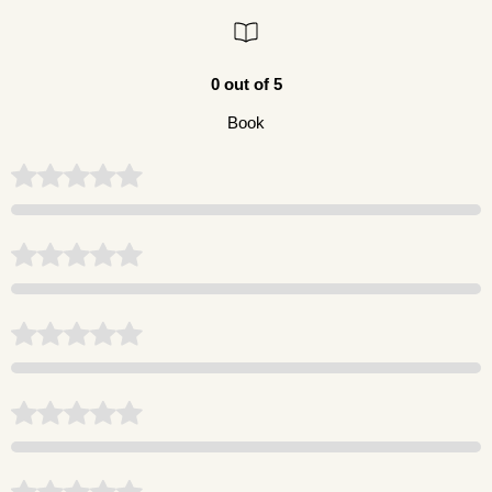
0 out of 5
Book