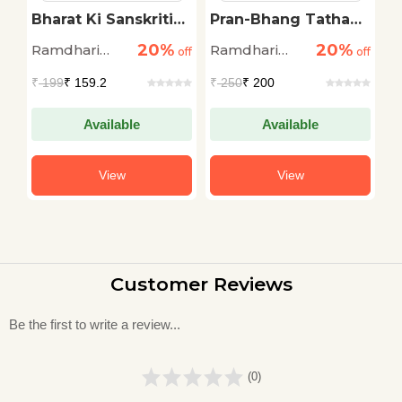
Bharat Ki Sanskritik
Pran-Bhang Tatha
N
Kahani
Anya Kavitayen
20%
20%
Ramdhari
Ramdhari
R
off
off
off
Singh Dinkar
Singh Dinkar
S
₹
199
₹ 159.2
₹
250
₹ 200
₹
Available
Available
View
View
Customer Reviews
Be the first to write a review...
(0)