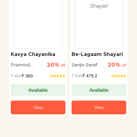
Kavya Chayanika
Be-Lagaam Shayari
H
S
20%
20%
Pramod
Sanjiv Saraf
Sa
off
off
off
Kovaprath
₹
450
₹ 360
₹
599
₹ 479.2
₹
Available
Available
View
View