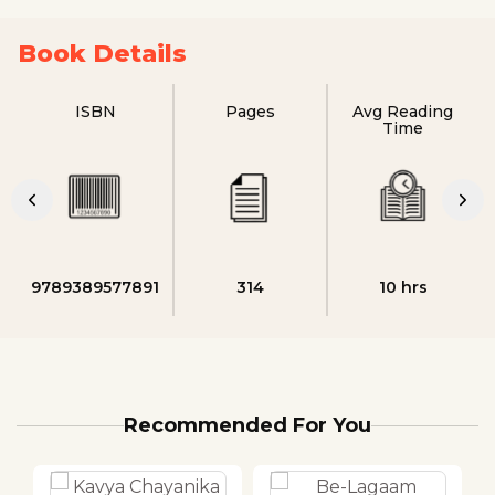
Book Details
ISBN
Pages
Avg Reading
Time
9789389577891
314
10 hrs
Recommended For You