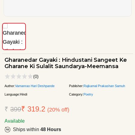
Gharanedar Gayaki : Hindustani Sangeet Ke
Gharane Ki Sulalit Saundarya-Meemansa
(0)
Author:
Vamanrao Hari Deshpande
Publisher:
Rajkamal Prakashan Samuh
Language:
Hindi
Category:
Poetry
₹ 319.2
₹
399
(20% off)
Available
Ships within
48 Hours