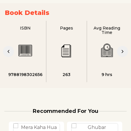
Book Details
ISBN
Pages
Avg Reading
Time
9788198302656
263
9 hrs
Recommended For You