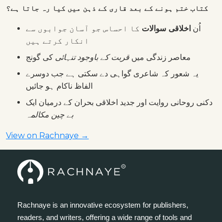
کتاب ختم ہونے کے بعد قاری کے ذہن میں کیا رہ جاتا ہے؟
اُن
اخلاقی سوالات
کا احساس جو آسان جوابوں سے
انکار کرتے ہیں
معاصر زندگی میں
قربت کے باوجود تنہائی
کی گونج
یہ شعور کہ شاعری گواہی دے سکتی ہے جب دوسرے
الفاظ ناکام ہو جائیں
دکنی روحانی روایت اور جدید اخلاقی بحران کے درمیان ایک
بے چین مکالمہ
View on Rachnaye →
Rachnaye is an innovative ecosystem for publishers,
readers, and writers, offering a wide range of tools and