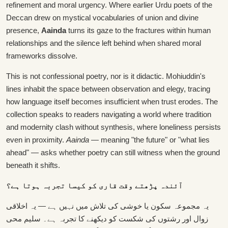
refinement and moral urgency. Where earlier Urdu poets of the
Deccan drew on mystical vocabularies of union and divine
presence,
Aainda
turns its gaze to the fractures within human
relationships and the silence left behind when shared moral
frameworks dissolve.
This is not confessional poetry, nor is it didactic. Mohiuddin's
lines inhabit the space between observation and elegy, tracing
how language itself becomes insufficient when trust erodes. The
collection speaks to readers navigating a world where tradition
and modernity clash without synthesis, where loneliness persists
even in proximity.
Aainda
— meaning "the future" or "what lies
ahead" — asks whether poetry can still witness when the ground
beneath it shifts.
آئندہ پڑھتے وقت قاری کو کیسا تجربہ ہوتا ہے؟
یہ مجموعہ سکون یا خوشی کی تلاش میں نہیں ہے — یہ اخلاقی
زوال اور رشتوں کی شکست کو دیکھنے کا تجربہ ہے۔ سلیم محی