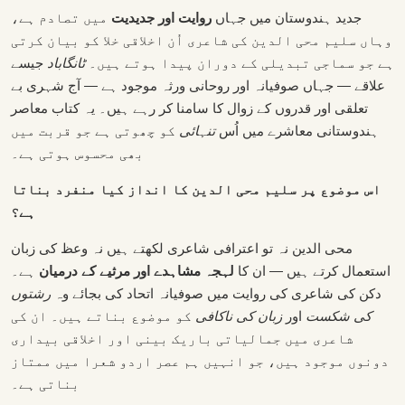
جدید ہندوستان میں جہاں
روایت اور جدیدیت
میں تصادم ہے،
وہاں سلیم محی الدین کی شاعری اُن اخلاقی خلا کو بیان کرتی
ہے جو سماجی تبدیلی کے دوران پیدا ہوتے ہیں۔
ٹانگاباد
جیسے
علاقے — جہاں صوفیانہ اور روحانی ورثہ موجود ہے — آج شہری بے
تعلقی اور قدروں کے زوال کا سامنا کر رہے ہیں۔ یہ کتاب معاصر
ہندوستانی معاشرے میں اُس
تنہائی
کو چھوتی ہے جو قربت میں
بھی محسوس ہوتی ہے۔
اس موضوع پر سلیم محی الدین کا انداز کیا منفرد بناتا
ہے؟
محی الدین نہ تو اعترافی شاعری لکھتے ہیں نہ وعظ کی زبان
استعمال کرتے ہیں — ان کا
لہجہ مشاہدے اور مرثیے کے درمیان
ہے۔
دکن کی شاعری کی روایت میں صوفیانہ اتحاد کی بجائے وہ
رشتوں
کی شکست
اور
زبان کی ناکافی
کو موضوع بناتے ہیں۔ ان کی
شاعری میں جمالیاتی باریک بینی اور اخلاقی بیداری
دونوں موجود ہیں، جو انہیں ہم عصر اردو شعرا میں ممتاز
بناتی ہے۔