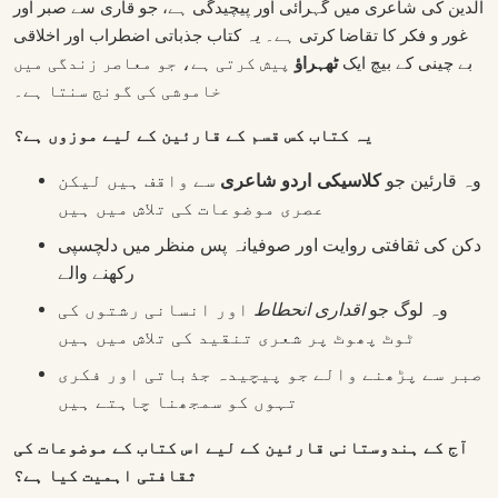
الدین کی شاعری میں گہرائی اور پیچیدگی ہے، جو قاری سے صبر اور
غور و فکر کا تقاضا کرتی ہے۔ یہ کتاب جذباتی اضطراب اور اخلاقی
بے چینی کے بیچ ایک
ٹھہراؤ
پیش کرتی ہے، جو معاصر زندگی میں
خاموشی کی گونج سنتا ہے۔
یہ کتاب کس قسم کے قارئین کے لیے موزوں ہے؟
وہ قارئین جو
کلاسیکی اردو شاعری
سے واقف ہیں لیکن
عصری موضوعات کی تلاش میں ہیں
دکن کی ثقافتی روایت اور صوفیانہ پس منظر میں دلچسپی
رکھنے والے
وہ لوگ جو
اقداری انحطاط
اور انسانی رشتوں کی
ٹوٹ پھوٹ پر شعری تنقید کی تلاش میں ہیں
صبر سے پڑھنے والے جو پیچیدہ جذباتی اور فکری
تہوں کو سمجھنا چاہتے ہیں
آج کے ہندوستانی قارئین کے لیے اس کتاب کے موضوعات کی
ثقافتی اہمیت کیا ہے؟