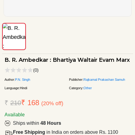
B. R. Ambedkar : Bhartiya Waltair Evam Marx
(0)
Author:
P.N. Singh
Publisher:
Rajkamal Prakashan Samuh
Language:
Hindi
Category:
Other
₹ 168
₹
210
(20% off)
Available
Ships within
48 Hours
Free Shipping
in India on orders above Rs. 1100