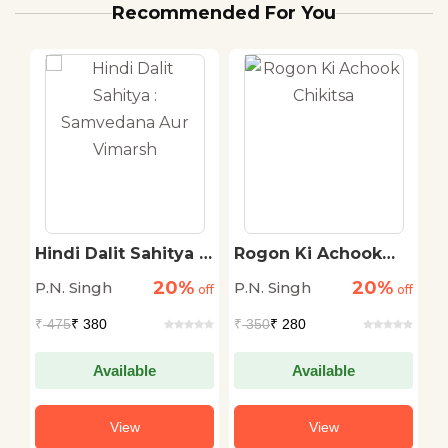
Recommended For You
Hindi Dalit Sahitya :
Rogon Ki Achook
M
Samvedana Aur
Chikitsa
B
20%
20%
P.N. Singh
P.N. Singh
Ed
off
Vimarsh
off
off
₹
475
₹ 380
₹
350
₹ 280
₹
Available
Available
View
View