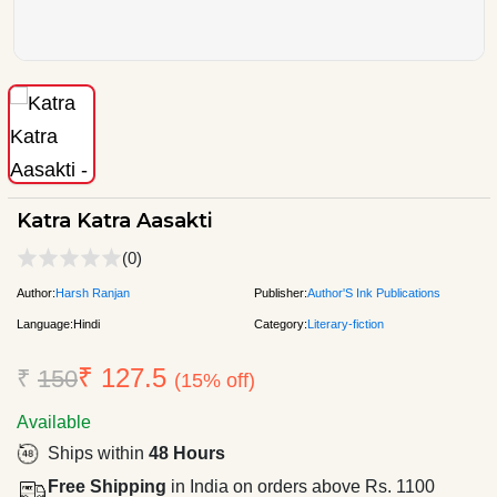
Katra Katra Aasakti
(0)
Author:
Harsh Ranjan
Publisher:
Author'S Ink Publications
Language:
Hindi
Category:
Literary-fiction
₹ 127.5
₹
150
(15% off)
Available
Ships within
48 Hours
Free Shipping
in India on orders above Rs. 1100