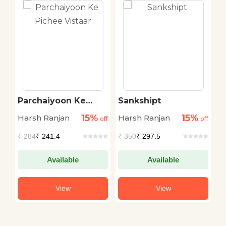
h
Parchaiyoon Ke
Sankshipt
P
Pichee Vistaar
P
15%
15%
Harsh Ranjan
Harsh Ranjan
H
off
off
off
₹
284
₹ 241.4
₹
350
₹ 297.5
₹
Available
Available
View
View