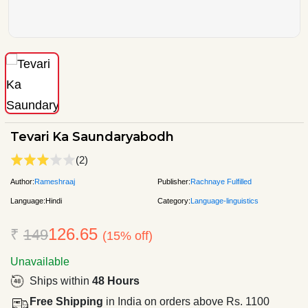
Tevari Ka Saundaryabodh
(2)
Author:
Rameshraaj
Publisher:
Rachnaye Fulfilled
Language:
Hindi
Category:
Language-linguistics
126.65
₹
149
(15% off)
Unavailable
Ships within
48 Hours
Free Shipping
in India on orders above Rs. 1100