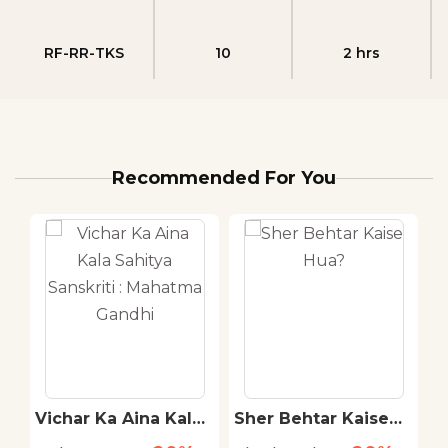
RF-RR-TKS
10
2 hrs
Recommended For You
Vichar Ka Aina Kala
Sher Behtar Kaise
U
Sahitya Sanskriti :
Hua?
S