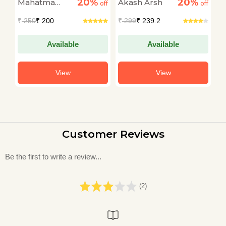
20%
20%
Mahatma
Akash Arsh
A
off
Mahatma Gandhi
off
off
Gandhi
₹
250
₹ 200
₹
299
₹ 239.2
₹
Available
Available
View
View
Customer Reviews
Be the first to write a review...
(2)