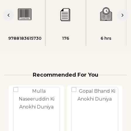
9788183615730
176
6 hrs
Recommended For You