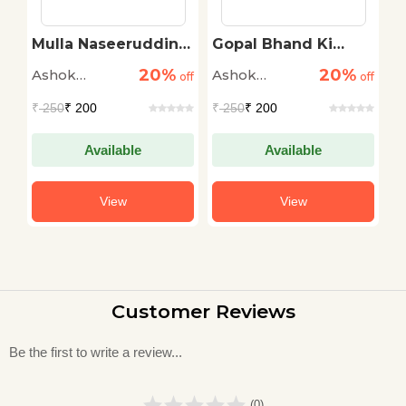
i
Mulla Naseeruddin
Gopal Bhand Ki
G
Ki Anokhi Duniya
Anokhi Duniya
B
20%
20%
Ashok
Ashok
A
off
off
off
D
Maheshwari
Maheshwari
M
₹
250
₹ 200
₹
250
₹ 200
₹
Available
Available
View
View
Customer Reviews
Be the first to write a review...
(0)