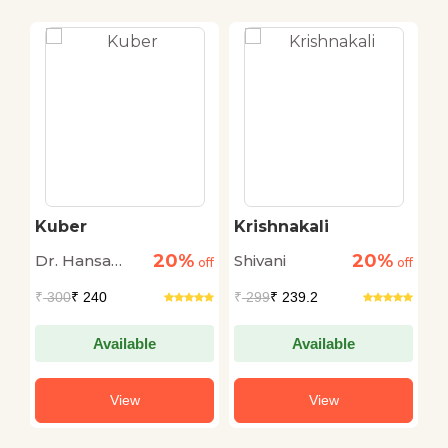
Kuber
Krishnakali
L
20%
20%
Dr. Hansa
Shivani
H
off
off
off
Deep
S
₹
300
₹ 240
₹
299
₹ 239.2
₹
Available
Available
View
View