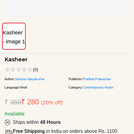
Kasheer
(0)
Author:
Sahana Vijayakumar
Publisher:
Prabhat Prakashan
Language:
Hindi
Category:
Contemporary-fiction
₹ 280
₹
350
(20% off)
Available
Ships within
48 Hours
Free Shipping
in India on orders above Rs. 1100