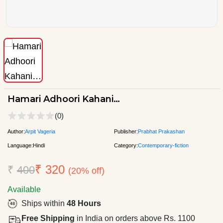
Hamari Adhoori Kahani…
(0)
Author:
Arpit Vageria
Publisher:
Prabhat Prakashan
Language:
Hindi
Category:
Contemporary-fiction
₹ 320
₹
400
(20% off)
Available
Ships within
48 Hours
Free Shipping
in India on orders above Rs. 1100