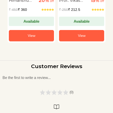
20%
15%
Himanshu
Prof.. Vikas
Sh
off
off
off
Shrivastava
Sharma
₹
450
₹ 360
₹
250
₹ 212.5
₹
Available
Available
View
View
Customer Reviews
Be the first to write a review...
(0)