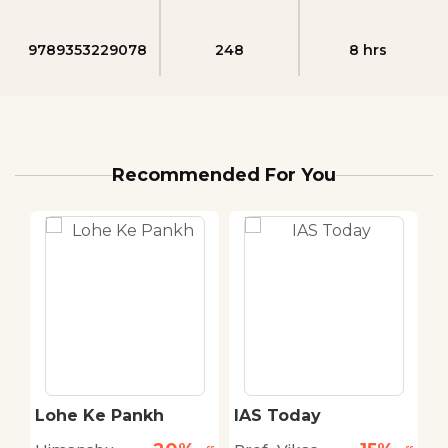
9789353229078
248
8 hrs
Recommended For You
ah
Lohe Ke Pankh
IAS Today
K