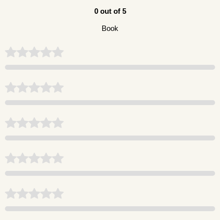
0 out of 5
Book