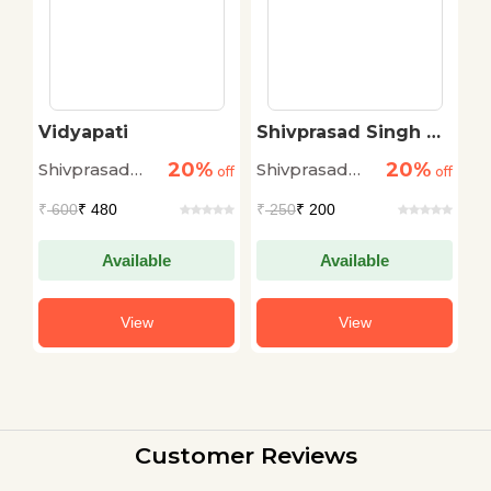
i
Vidyapati
Shivprasad Singh Ki
A
Lokpriya Kahaniyan
20%
20%
Shivprasad
Shivprasad
S
off
off
off
Singh
Singh
S
₹
600
₹ 480
₹
250
₹ 200
₹
Available
Available
View
View
Customer Reviews