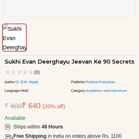
Sukhi Evan Deerghayu Jeevan Ke 90 Secrets
(0)
Author:
Dr. B.M. Hegde
Publisher:
Prabhat Prakashan
Language:
Hindi
Category:
Academics-and-references
₹ 640
₹
800
(20% off)
Available
Ships within
48 Hours
Free Shipping
in India on orders above Rs. 1100