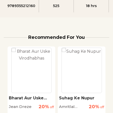
9789355212160
525
18 hrs
Recommended For You
Bharat Aur Uske
Suhag Ke Nupur
S
Virodhabhas
P
20%
20%
Jean Dreze
Amritlal
J
off
off
off
D
Nagar
G