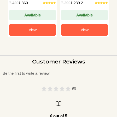
₹
450
₹ 360
₹
299
₹ 239.2
₹
Available
Available
View
View
Customer Reviews
Be the first to write a review...
(0)
0 out of 5