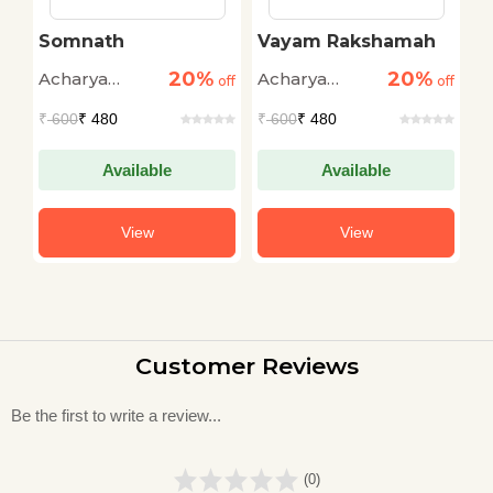
Somnath
Vayam Rakshamah
B
C
20%
20%
Acharya
Acharya
A
off
off
off
Chatursen
Chatursen
C
₹
600
₹ 480
₹
600
₹ 480
₹
Available
Available
View
View
Customer Reviews
Be the first to write a review...
(0)