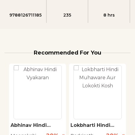
9788126711185
235
8 hrs
Recommended For You
Abhinav Hindi
Lokbharti Hindi
A
Vyakaran
Muhaware Aur
P