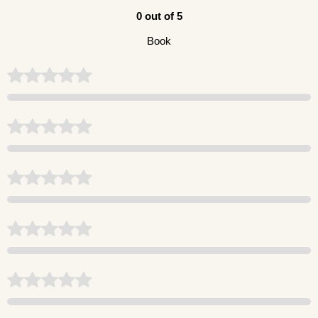
0 out of 5
Book