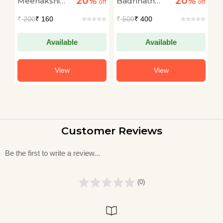
20%
20%
Meenakshi
Badrinath
B
off
off
Lokokti Kosh
off
Agrawal
Kapoor
K
₹
200
₹ 160
₹
500
₹ 400
₹
Available
Available
View
View
Customer Reviews
Be the first to write a review...
(0)