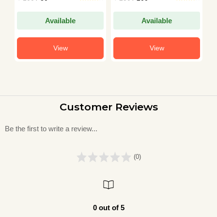
SAMASYAEN
Available
Available
View
View
Customer Reviews
Be the first to write a review...
(0)
0 out of 5