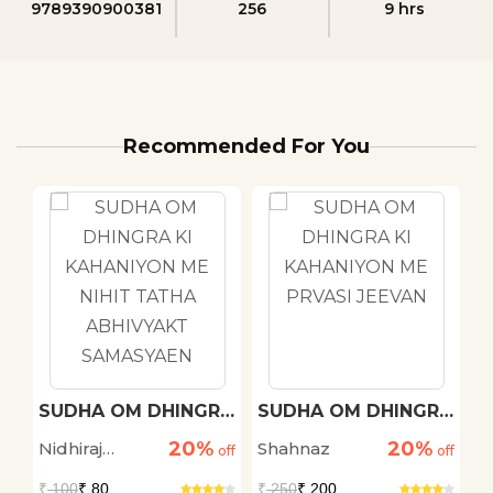
9789390900381
256
9 hrs
Recommended For You
h
SUDHA OM DHINGRA
SUDHA OM DHINGRA
M
KI KAHANIYON ME
KI KAHANIYON ME
20%
20%
Nidhiraj
Shahnaz
D
off
NIHIT TATHA
off
PRVASI JEEVAN
off
ABHIVYAKT
Bhadana
S
₹
100
₹ 80
₹
250
₹ 200
₹