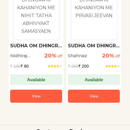
h
SUDHA OM DHINGRA
SUDHA OM DHINGRA
M
KI KAHANIYON ME
KI KAHANIYON ME
20%
20%
Nidhiraj
Shahnaz
D
off
NIHIT TATHA
off
PRVASI JEEVAN
off
ABHIVYAKT
Bhadana
S
₹
100
₹ 80
₹
250
₹ 200
₹
SAMASYAEN
Available
Available
View
View