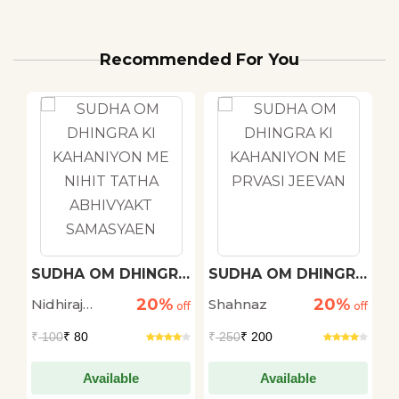
Recommended For You
h
SUDHA OM DHINGRA
SUDHA OM DHINGRA
M
KI KAHANIYON ME
KI KAHANIYON ME
20%
20%
Nidhiraj
Shahnaz
D
off
NIHIT TATHA
off
PRVASI JEEVAN
off
ABHIVYAKT
Bhadana
S
₹
100
₹ 80
₹
250
₹ 200
₹
SAMASYAEN
Available
Available