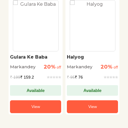
ha
Gulara Ke Baba
Halyog
Y
D
20%
20%
Markandey
Markandey
M
off
off
off
₹
199
₹ 159.2
₹
95
₹ 76
₹
Available
Available
View
View