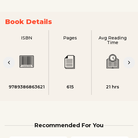
Book Details
ISBN
Pages
Avg Reading
Time
9789386863621
615
21 hrs
Recommended For You