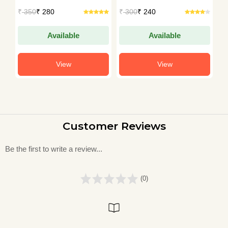
Muley
Muley
M
₹
350
₹ 280
₹
300
₹ 240
₹
Available
Available
View
View
Customer Reviews
Be the first to write a review...
(0)