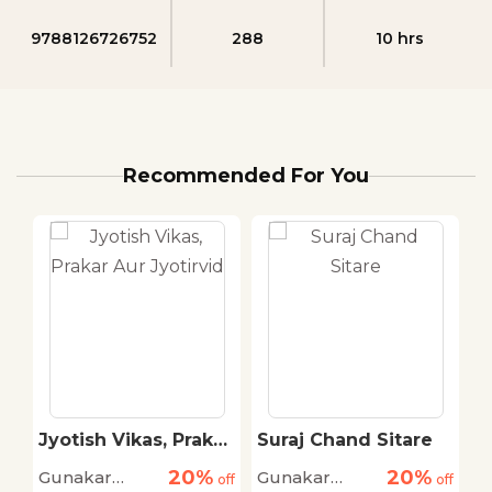
9788126726752
288
10 hrs
Recommended For You
Jyotish Vikas, Prakar
Suraj Chand Sitare
T
Aur Jyotirvid
A
20%
20%
Gunakar
Gunakar
G
off
off
off