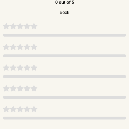
0 out of 5
Book