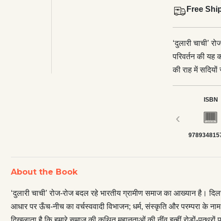
Free Shi
‘दुलारी चाची’ र
परिवर्तन की यह
की राह में सदियो
धर्म, संस्कृति औ
और उपेक्षा ऐसे ही
ISBN
दिखलाता है कि हम
‹
वास्तविक प्रगति 
978934815
सत्ता-संरचना को 
पारम्परिक हथियार
दबाए गए लोग अब म
About the Book
अपने मायके के गाँ
पुकारा तक नहीं 
‘दुलारी चाची’ रोज-रोज बदल रहे भारतीय ग्रामीण समाज का आख्यान है। दिलचस
यथार्थ और स्वप्न
आधार पर ऊँच-नीच का वर्चस्ववादी विभाजन; धर्म, संस्कृति और परम्परा के नाम पर
है और स्वप्न जो 
दिखलाता है कि हमारे समाज की कथित महानताओं की नींव इन्हीं रोड़ों-पत्थरों 