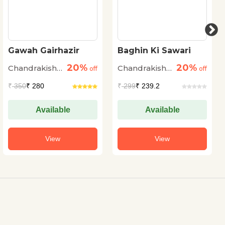
Gawah Gairhazir
Baghin Ki Sawari
20%
20%
Chandrakishore
Chandrakishore
off
off
Jaiswal
Jaiswal
₹
350
₹ 280
₹
299
₹ 239.2
Available
Available
View
View