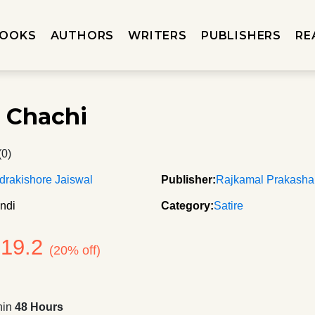
OOKS
AUTHORS
WRITERS
PUBLISHERS
RE
i Chachi
(0)
rakishore Jaiswal
Publisher:
Rajkamal Prakash
ndi
Category:
Satire
319.2
(20% off)
hin
48 Hours