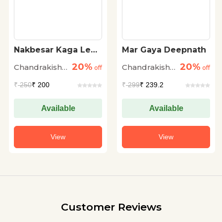
Nakbesar Kaga Le
Mar Gaya Deepnath
Bhaga
20%
20%
Chandrakishore
Chandrakishore
off
off
Jaiswal
Jaiswal
₹
250
₹ 200
₹
299
₹ 239.2
Available
Available
View
View
Customer Reviews