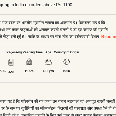
pping
in India on orders above Rs. 1100
ोज-रोज बदल रहे भारतीय ग्रामीण समाज का आख्यान है। दिलचस्प यह है कि
 कथा उन तमाम जड़ताओं को अनावृत करती चलती है जो इस समाज की प्रगति
ं से रोड़ा बनी हुई हैं। जाति के आधार पर ऊँच-नीच का वर्चस्ववादी विभाजन;
Read m
र परम्परा के नाम पर के नाम पर कुरीतियों का महिमामंडन, स्त्रियों की परवशता
 रोड़े हैं जिनको लेखक ने खासे व्यंग्यात्मक अन्दाज में वर्णित किया है। वह
Pages
Avg Reading Time
Age
Country of Origin
ारे समाज की कथित महानताओं की नींव इन्हीं रोड़ों-पत्थरों पर टिकी हुई है,
के लिए उन्हें जल्द से जल्द उखाड़ फेंकना आवश्यक है। यह उपन्यास उस
7782
18+ yrs
India
करीने से उजागर करता है जिसमें उच्चासन पर बैठी जमात के वर्चस्व के
11 hrs
320
ों की धार, बदल रहे वक्त के दबाव में, भोथरी होती जा रही है जबकि हमेशा से
ुखर हो रहे हैं। विशेष यह कि इस बदलाव की वाहक हैं वे स्त्रियाँ जो अब तक
व और पति-पुत्र के नाम से ही अस्तित्व पाती रही हैं, जिन्हें ताउम्र उनके नाम से
गया। यह चन्द्रकिशोर जायसवाल की लेखनी का कौशल है कि इस उपन्यास में
्प यह है कि परिवर्तन की यह कथा उन तमाम जड़ताओं को अनावृत करती चलती है जो
 एक-दूसरे से बिल्कुल घुलमिल गए हैं। यथार्थ जो असहज करता है, बेचैन करता
 के नाम पर कुरीतियों का महिमामंडन, स्त्रियों की परवशता और उपेक्षा ऐसे ही रोड़े
आश्वस्त करता है, प्रेरित करता है। वस्तुतः ‘दुलारी चाची’ केवल वर्तमान का
पर टिकी हुई है, वास्तविक प्रगति के लिए उन्हें जल्द से जल्द उखाड़ फेंकना आवश