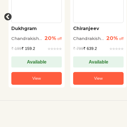
Dukhgram
Chiranjeev
20%
20%
Chandrakishore
Chandrakishore
off
off
Jaiswal
Jaiswal
₹
199
₹ 159.2
₹
799
₹ 639.2
Available
Available
View
View