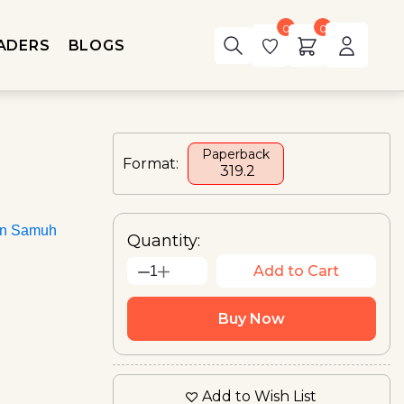
0
0
ADERS
BLOGS
Paperback
Format:
₹ 319.2
an Samuh
Quantity:
Add to Cart
1
Buy Now
Add to Wish List