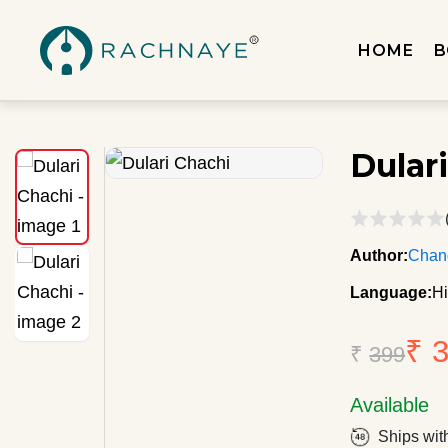
HOME
B
Dular
Author:
Chand
Language:
Hi
₹ 
₹
399
Available
Ships wit