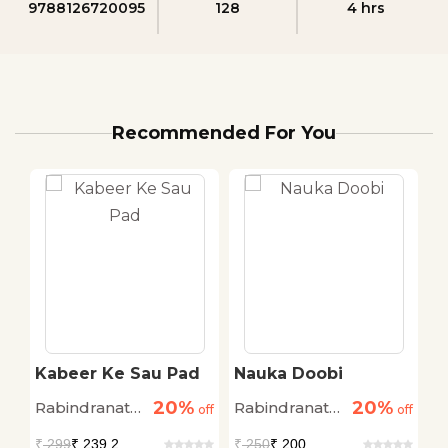
9788126720095
128
4 hrs
Recommended For You
Kabeer Ke Sau Pad
Nauka Doobi
R
20%
20%
Rabindranath
Rabindranath
R
off
off
off
Thakur
Thakur
T
₹
299
₹ 239.2
₹
250
₹ 200
₹