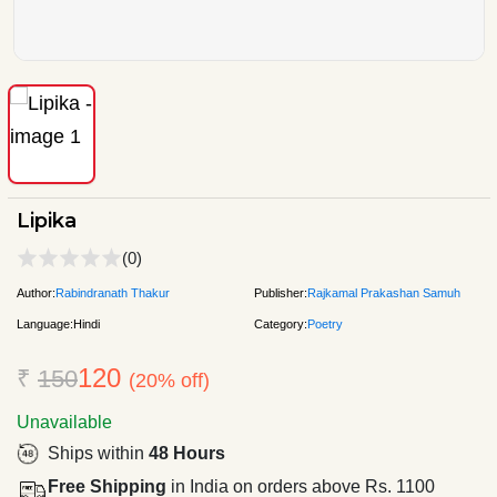
Lipika
(0)
Author:
Rabindranath Thakur
Publisher:
Rajkamal Prakashan Samuh
Language:
Hindi
Category:
Poetry
120
₹
150
(20% off)
Unavailable
Ships within
48 Hours
Free Shipping
in India on orders above Rs. 1100