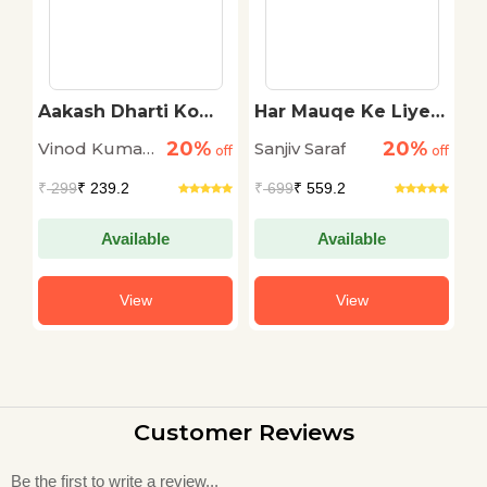
Aakash Dharti Ko
Har Mauqe Ke Liye
S
Khatkhataata Hai
Sher
20%
20%
Vinod Kumar
Sanjiv Saraf
S
off
off
off
Shukla
L
₹
299
₹ 239.2
₹
699
₹ 559.2
₹
Available
Available
View
View
Customer Reviews
Be the first to write a review...