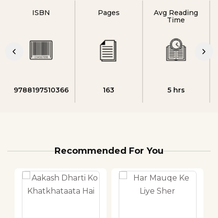
ISBN
Pages
Avg Reading
Time
9788197510366
163
5 hrs
Recommended For You