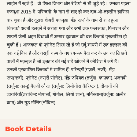
लाहौर में रहते हैं। वो शिक्षा विभाग और रेडियो से भी जुड़े रहे। उनका पहला
मजमूआ 2015 में ‘परिन्दगी’ के नाम से शाए हो कर दाद-ओ-तहसीन हासिल
कर चुका है और दूसरा शेअरी मजमूआ ‘मँझ रूप’ के नाम से शाए हुआ
जिसको अदबी हलक़ों में सराहा गया और अभी तक फ़लसफ़ा, फ़िक्शन और
शायरी जैसी अहम विधाओं में अम्मार इक़बाल की दस किताबें प्रकाशित हो
चुकी हैं। आजकल वो प्रोनेट लिख रहे हैं जो उर्दू शायरी में एक इज़हार की
एक नई विधा है और नस्री नज़्म के नए रंग-रूप पैदा कर के उन नए लिखने
वालों में मक़बूल है जो इज़हार की नई राहें खोजने में कोशिश में लगे हैं।
उनकी प्रकाशित किताबों में शामिल हैं: परिन्दगी(ग़ज़लें, नज़्में), मँझ
रूप(नज़्में), प्रोनेट (नस्री सॉनेट), मँझ रुपियत (तर्जुमा: काफ़्का),अजनबी
(तर्जुमा: कामू) बैज़वी औरत (तर्जुमा: लियोनोरा कैरिंग्टन), दीवानों की
डायरियाँ(तराजिम: मोपासाँ, गोगोल, लियो शान), मर्गिस्तान(तर्जुमा: अल्बैर
कामू) और गुड मॉर्निंग(नॉविल)
Book Details