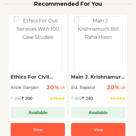
Recommended For You
Ethics For Civil
Main J. Krishnamurti
T
Services With 100
Bol Raha Hoon
R
20%
20%
Alok Ranjan
Ed. Rajasvi
M
off
Case Studies
off
off
S
₹
250
₹ 200
₹
300
₹ 240
₹
Available
Available
View
View