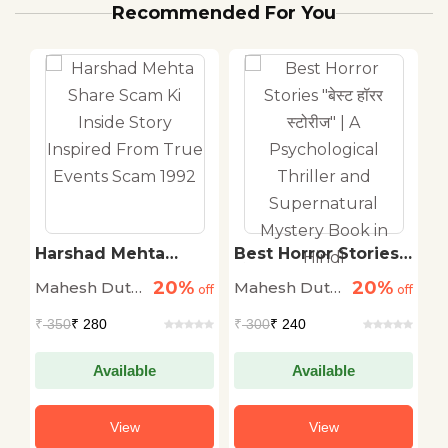
Recommended For You
Harshad Mehta
Best Horror Stories
M
Share Scam Ki
"बेस्ट हॉरर स्टोरीज" | A
H
20%
20%
Mahesh Dutt
Mahesh Dutt
M
off
Inside Story
off
Psychological
off
Inspired From True
Thriller and
Sharma
Sharma
S
₹
350
₹ 280
₹
300
₹ 240
₹
Events Scam 1992
Supernatural
Mystery Book in
Hindi
Available
Available
View
View