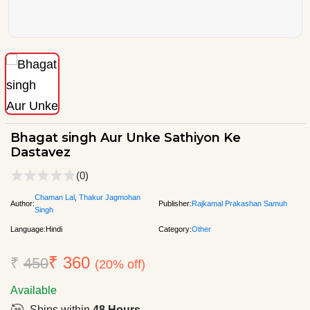
Bhagat singh Aur Unke Sathiyon Ke
Dastavez
(0)
Chaman Lal
,
Thakur Jagmohan
Author:
Publisher:
Rajkamal Prakashan Samuh
Singh
Language:
Hindi
Category:
Other
₹ 360
₹
450
(20% off)
Available
Ships within
48 Hours