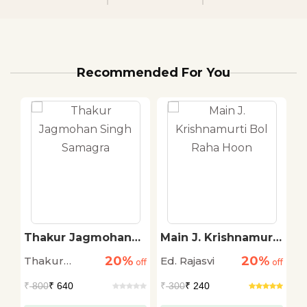
Recommended For You
Thakur Jagmohan
Main J. Krishnamurti
T
'
Singh Samagra
Bol Raha Hoon
R
20%
20%
Thakur
Ed. Rajasvi
M
off
off
off
Jagmohan
S
₹
800
₹ 640
₹
300
₹ 240
₹
Singh