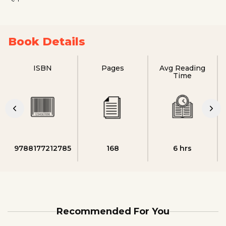
Book Details
ISBN
Pages
Avg Reading
Time
9788177212785
168
6 hrs
Recommended For You