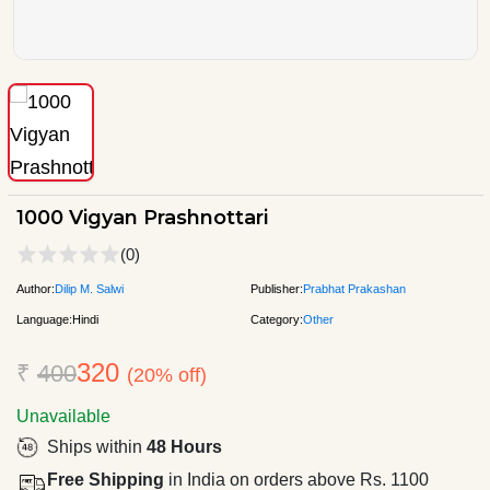
1000 Vigyan Prashnottari
(0)
Author:
Dilip M. Salwi
Publisher:
Prabhat Prakashan
Language:
Hindi
Category:
Other
320
₹
400
(20% off)
Unavailable
Ships within
48 Hours
Free Shipping
in India on orders above Rs. 1100