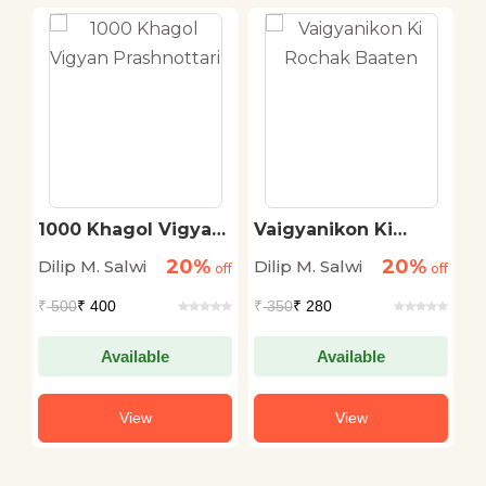
1000 Khagol Vigyan
Vaigyanikon Ki
M
Prashnottari
Rochak Baaten
B
20%
20%
Dilip M. Salwi
Dilip M. Salwi
Ed
off
off
off
₹
500
₹ 400
₹
350
₹ 280
₹
Available
Available
View
View